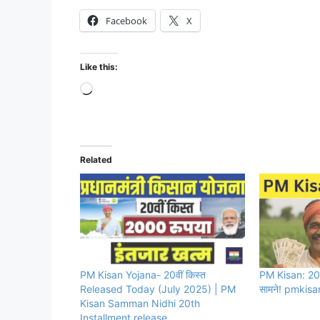
Facebook
X
Like this:
Loading…
Related
PM Kisan Yojana- 20वीं किस्त
PM Kisan: 20व
Released Today (July 2025) | PM
सामने! pmkisan
Kisan Samman Nidhi 20th
Installment release