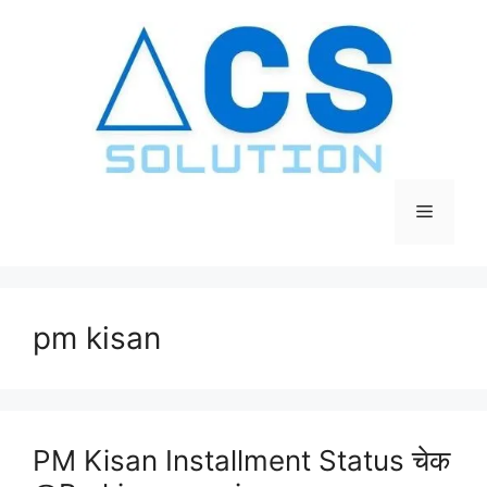
Skip
to
content
Menu
pm kisan
PM Kisan Installment Status चेक