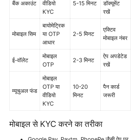
बैंक अकाउंट
वीडियो
5-15 मिनट
डॉक्यूमेंट
KYC
रखें
बायोमेट्रिक
एक्टिव
मोबाइल सिम
या OTP
2-5 मिनट
मोबाइल नंबर
आधार
मोबाइल
ऐप अपडेटेड
ई-वॉलेट
2-3 मिनट
OTP
रखें
मोबाइल
OTP या
10-20
पैन कार्ड
म्यूचुअल फंड
वीडियो
मिनट
जरूरी
KYC
मोबाइल से KYC करने का तरीका
Google Pay, Paytm, PhonePe जैसी ऐप पर