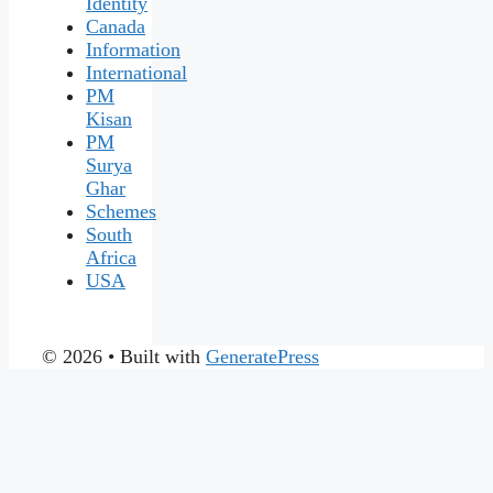
Identity
Canada
Information
International
PM
Kisan
PM
Surya
Ghar
Schemes
South
Africa
USA
© 2026
• Built with
GeneratePress