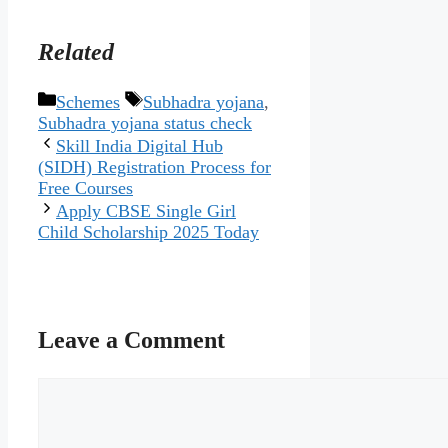
Related
Categories
Tags
Schemes
Subhadra yojana
,
Subhadra yojana status check
Skill India Digital Hub
(SIDH) Registration Process for
Free Courses
Apply CBSE Single Girl
Child Scholarship 2025 Today
Leave a Comment
Comment