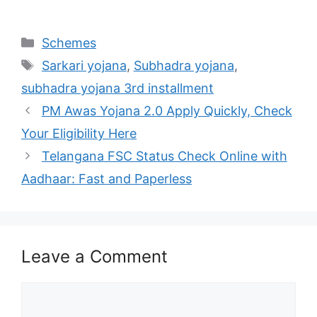
Categories
Schemes
Tags
Sarkari yojana
,
Subhadra yojana
,
subhadra yojana 3rd installment
PM Awas Yojana 2.0 Apply Quickly, Check
Your Eligibility Here
Telangana FSC Status Check Online with
Aadhaar: Fast and Paperless
Leave a Comment
Comment