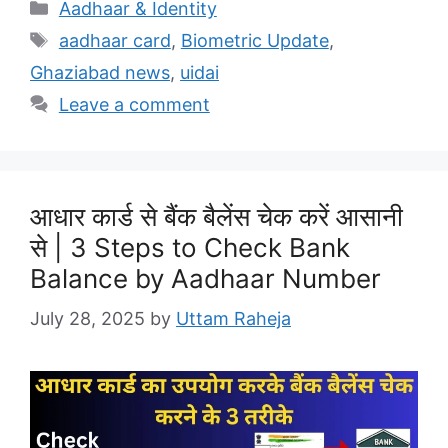
Categories
Aadhaar & Identity
Tags
aadhaar card
,
Biometric Update
,
Ghaziabad news
,
uidai
Leave a comment
आधार कार्ड से बैंक बैलेंस चेक करें आसानी
से | 3 Steps to Check Bank
Balance by Aadhaar Number
July 28, 2025
by
Uttam Raheja