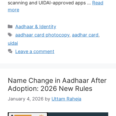
scanning and UIDAI-approved apps …
Read
more
Categories
Aadhaar & Identity
Tags
aadhaar card photocopy
,
aadhar card
,
uidai
Leave a comment
Name Change in Aadhaar After
Adoption: 2026 New Rules
January 4, 2026
by
Uttam Raheja