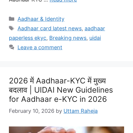
Categories
Aadhaar & Identity
Tags
Aadhaar card latest news
,
aadhaar
paperless ekyc
,
Breaking news
,
uidai
Leave a comment
2026 में Aadhaar-KYC में मुख्य
बदलाव | UIDAI New Guidelines
for Aadhaar e-KYC in 2026
February 10, 2026
by
Uttam Raheja