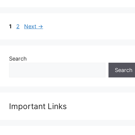
Page
Page
1
2
Next
→
Search
Search
Important Links