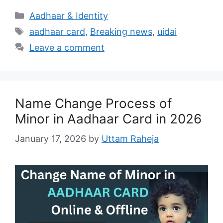
Categories
Aadhaar & Identity
Tags
aadhaar card
,
Breaking news
,
uidai
Leave a comment
Name Change Process of
Minor in Aadhaar Card in 2026
January 17, 2026
by
Uttam Raheja