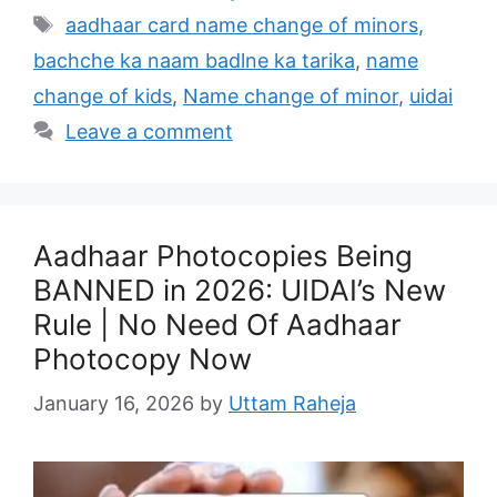
Tags
aadhaar card name change of minors
,
bachche ka naam badlne ka tarika
,
name
change of kids
,
Name change of minor
,
uidai
Leave a comment
Aadhaar Photocopies Being
BANNED in 2026: UIDAI’s New
Rule | No Need Of Aadhaar
Photocopy Now
January 16, 2026
by
Uttam Raheja